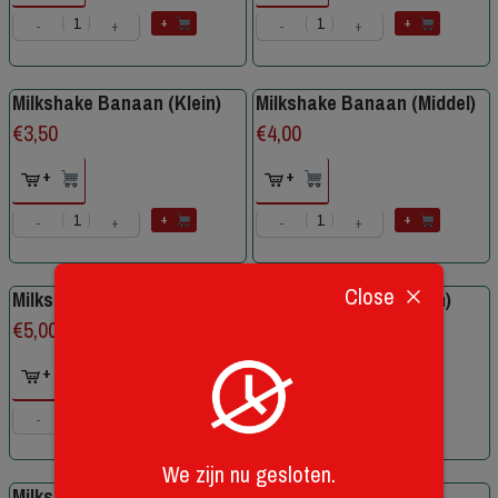
+
+
-
+
-
+
Milkshake Banaan (Klein)
Milkshake Banaan (Middel)
€
3,50
€
4,00
+
+
+
+
-
+
-
+
Close
Milkshake Choco (Groot)
Milkshake Choco (Klein)
€
5,00
€
3,50
+
+
+
+
-
+
-
+
We zijn nu gesloten.
Milkshake Choco (Middel)
Milkshake Kiwi (Groot)