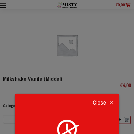
€
0,00
Milkshake Vanile (Middel)
€
4,00
Close
Categorie:
09e MILKSHAKE
+
-
+