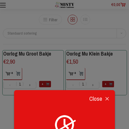
€
0,00
Filter
Standaard sortering
Oorlog Mu Groot Bakje
Oorlog Mu Klein Bakje
€
2,90
€
1,50
+
+
+
+
-
+
-
+
Close