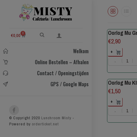
Oorlog Mu G
0
€
0,00
€
2,90
Welkom
+
Online Bestellen – Afhalen
-
Contact / Openingstijden
Oorlog Mu Kl
GPS / Google Maps
€
1,50
+
-
© Copyright 2020
Lunchroom Misty
-
Powered by
orderticket.net