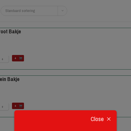
Standaard sortering
root Bakje
+
+
ein Bakje
+
+
Close