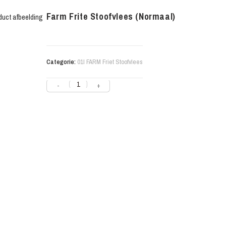
Farm Frite Stoofvlees (Normaal)
Categorie:
01l FARM Friet Stoofvlees
-
+